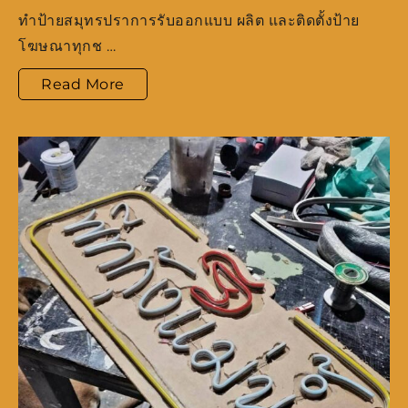
ทำป้ายสมุทรปราการรับออกแบบ ผลิต และติดตั้งป้าย
โฆษณาทุกช …
ทำ
Read More
ป้าย
สมุทรปราการ