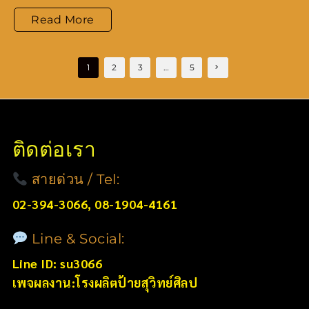
ทำ
Read More
ป้าย
Posts
สมุทรปราการ
1
2
3
…
5
pagination
ติดต่อเรา
สายด่วน / Tel:
02-394-3066, 08-1904-4161
Line & Social:
Line ID: su3066
เพจผลงาน:โรงผลิตป้ายสุวิทย์ศิลป