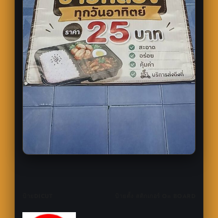
แนะแนว
ป้ายDICUT
ป้ายตั้ง สติกเกอร์ On BOARD
เรื่อง