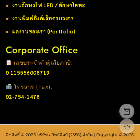
●
งานอักษรไฟ LED / อักษรโลหะ
●
งานพิมพ์อิงค์เจ็ทครบวงจร
●
ผลงานของเรา (Portfolio)
Corporate Office
เลขประจำตัวผู้เสียภาษี:
0 115556008719
โทรสาร (Fax):
02-754-1478
ลิขสิทธิ์ © 2026 บริษัท สุวิทย์ศิลป์ (2556) จำกัด | Copyright © 2026